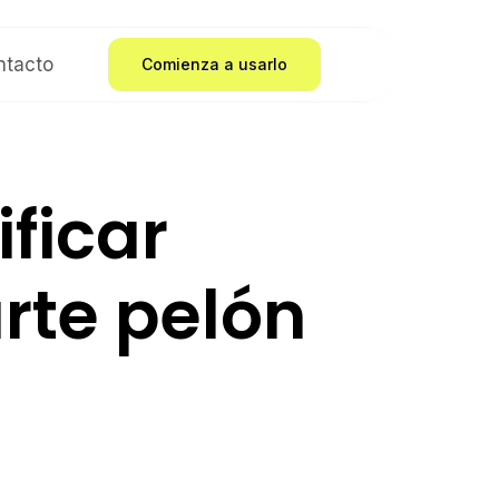
ntacto
Comienza a usarlo
ficar
rte pelón