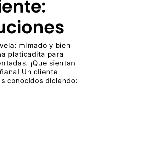
iente:
uciones
ovela: mimado y bien
a platicadita para
entadas. ¡Que sientan
añana! Un cliente
s conocidos diciendo: